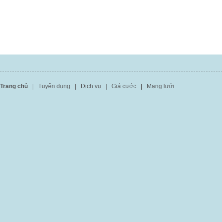
Trang chủ
|
Tuyển dụng
|
Dịch vụ
|
Giá cước
|
Mạng lưới