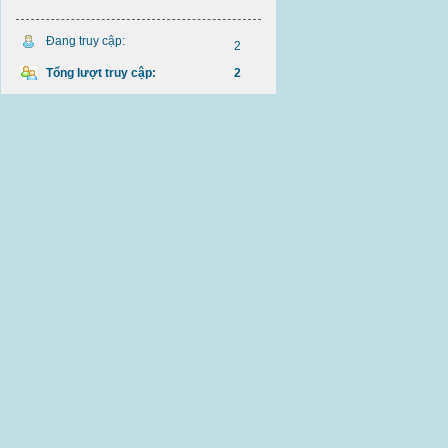
Đang truy cập:
2
Tổng lượt truy cập:
2