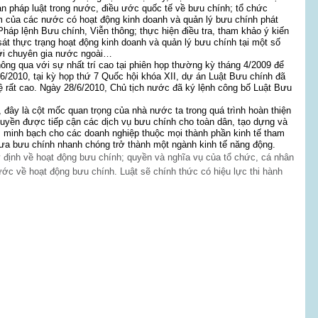
ản pháp luật trong nước, điều ước quốc tế về bưu chính; tổ chức
m của các nước có hoạt động kinh doanh và quản lý bưu chính phát
n Pháp lệnh Bưu chính, Viễn thông; thực hiện điều tra, tham khảo ý kiến
sát thực trạng hoạt động kinh doanh và quản lý bưu chính tại một số
với chuyên gia nước ngoài…
ng qua với sự nhất trí cao tại phiên họp thường kỳ tháng 4/2009 để
/6/2010, tại kỳ họp thứ 7 Quốc hội khóa XII, dự án Luật Bưu chính đã
ệ rất cao. Ngày 28/6/2010, Chủ tịch nước đã ký lệnh công bố Luật Bưu
ây là cột mốc quan trọng của nhà nước ta trong quá trình hoàn thiện
uyền được tiếp cận các dịch vụ bưu chính cho toàn dân, tạo dựng và
, minh bạch cho các doanh nghiệp thuộc mọi thành phần kinh tế tham
đưa bưu chính nhanh chóng trở thành một ngành kinh tế năng động.
định về hoạt động bưu chính; quyền và nghĩa vụ của tổ chức, cá nhân
ớc về hoạt động bưu chính. Luật sẽ chính thức có hiệu lực thi hành