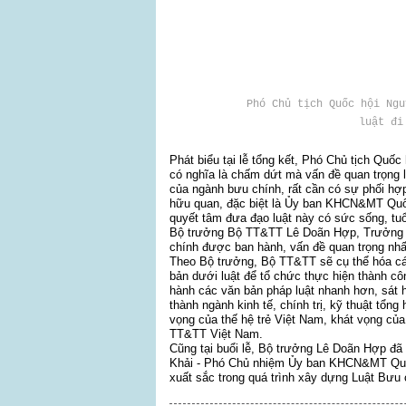
Phó Chủ tịch Quốc hội Ngu
luật đi
Phát biểu tại lễ tổng kết, Phó Chủ tịch Qu
có nghĩa là chấm dứt mà vấn đề quan trọng là
của ngành bưu chính, rất cần có sự phối h
hữu quan, đặc biệt là Ủy ban KHCN&MT Quốc 
quyết tâm đưa đạo luật này có sức sống, tuổi
Bộ trưởng Bộ TT&TT Lê Doãn Hợp, Trưởng B
chính được ban hành, vấn đề quan trọng nhất
Theo Bộ trưởng, Bộ TT&TT sẽ cụ thể hóa c
bản dưới luật để tổ chức thực hiện thành c
hành các văn bản pháp luật nhanh hơn, sát 
thành ngành kinh tế, chính trị, kỹ thuật tổ
vọng của thế hệ trẻ Việt Nam, khát vọng của
TT&TT Việt Nam.
Cũng tại buổi lễ, Bộ trưởng Lê Doãn Hợp đ
Khải - Phó Chủ nhiệm Ủy ban KHCN&MT Quốc
xuất sắc trong quá trình xây dựng Luật Bưu 