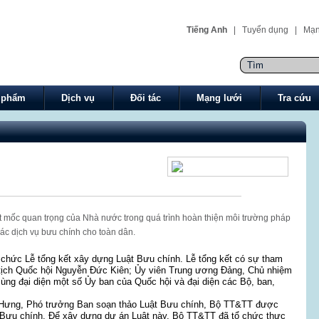
Tiếng Anh
|
Tuyển dụng
|
Mạn
 phẩm
Dịch vụ
Đối tác
Mạng lưới
Tra cứu
t mốc quan trọng của Nhà nước trong quá trình hoàn thiện môi trường pháp
ác dịch vụ bưu chính cho toàn dân.
 chức Lễ tổng kết xây dựng Luật Bưu chính. Lễ tổng kết có sự tham
tịch Quốc hội Nguyễn Đức Kiên; Ủy viên Trung ương Đảng, Chủ nhiệm
 đại diện một số Ủy ban của Quốc hội và đại diện các Bộ, ban,
ưng, Phó trưởng Ban soạn thảo Luật Bưu chính, Bộ TT&TT được
t Bưu chính. Để xây dựng dự án Luật này, Bộ TT&TT đã tổ chức thực