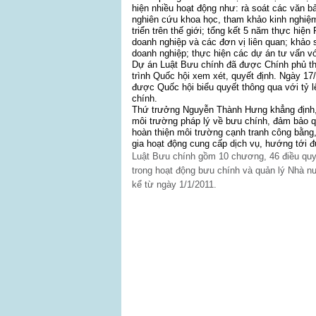
hiện nhiều hoạt động như: rà soát các văn b
nghiên cứu khoa học, tham khảo kinh nghiệ
triển trên thế giới; tổng kết 5 năm thực hiệ
doanh nghiệp và các đơn vị liên quan; khảo 
doanh nghiệp; thực hiện các dự án tư vấn 
Dự án Luật Bưu chính đã được Chính phủ thô
trình Quốc hội xem xét, quyết định. Ngày 17
được Quốc hội biểu quyết thông qua với tỷ l
chính.
Thứ trưởng Nguyễn Thành Hưng khẳng định, đ
môi trường pháp lý về bưu chính, đảm bảo q
hoàn thiện môi trường cạnh tranh công bằng
gia hoạt động cung cấp dịch vụ, hướng tới 
Luật Bưu chính gồm 10 chương, 46 điều quy 
trong hoạt động bưu chính và quản lý Nhà nư
kể từ ngày 1/1/2011.