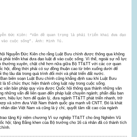
yễn Đức Kiên: “Vấn đề quan trọng là phải triển khai đưa đạo
 vào cuộc sống”. Ảnh: Minh Tú.
ốc hội Nguyễn Đức Kiên cho rằng Luật Bưu chính được thông qua không
 phải triển khai đưa đạo luật đi vào cuộc sống. Vì thế, ngoài sự nỗ lực
ợp thường xuyên, chặt chẽ hơn nữa giữa Bộ TT&TT với các cơ quan
hội, đồng thời phải có sự đồng thuận cao từ trên xuống dưới để
 thọ lâu dài trong quá trình đổi mới và phát triển đất nước.
an biên soạn Luật Bưu chính cũng khẳng định sau khi Luật Bưu
 là tổ chức thực hiện thành công luật này trong cuộc sống.
ác văn bản pháp quy vừa được Quốc hội thông qua thành những văn
ông những vấn đề liên quan đến pháp luật chuyên ngành; phấn đấu ban
hơn, hiệu lực hơn để quản lý, đưa ngành TT&TT phát triển nhanh, trở
ng hợp và sớm đưa Việt Nam thành quốc gia mạnh về CNTT. Đó là khát
 nhân dân Việt Nam và cũng là ý chí, quyết tâm rất cao của ngành
ã trao tặng Kỷ niệm chương Vì sự nghiệp TT&TT cho ông Nghiêm Vũ
 hội; tặng Bằng khen của Bộ trưởng cho 16 cá nhân đã có thành tích
chính.