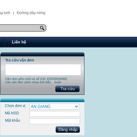
g lưới
| Đường dây nóng:
Liên hệ
Tra cứu vận đơn
Vận đơn gồm chữ và số (VD: ED26826688)
Các vận đơn cách nhau bởi dấu
“”
hoặc
;
Chọn đơn vị
Mã NSD
Mật khẩu